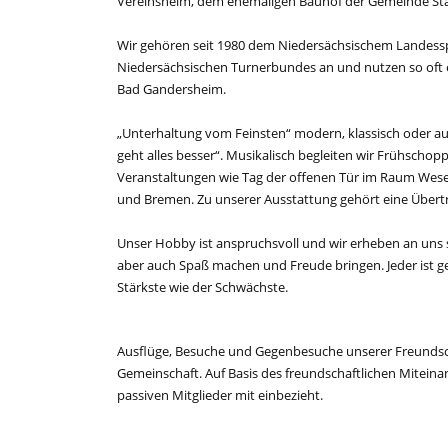
Vereinsheim, dem ehemaligen Bauhof der Gemeinde Stad
Wir gehören seit 1980 dem Niedersächsischem Landess
Niedersächsischen Turnerbundes an und nutzen so oft 
Bad Gandersheim.
„Unterhaltung vom Feinsten“ modern, klassisch oder au
geht alles besser“. Musikalisch begleiten wir Frühschop
Veranstaltungen wie Tag der offenen Tür im Raum Wese
und Bremen. Zu unserer Ausstattung gehört eine Übert
Unser Hobby ist anspruchsvoll und wir erheben an uns se
aber auch Spaß machen und Freude bringen. Jeder ist gef
Stärkste wie der Schwächste.
Ausflüge, Besuche und Gegenbesuche unserer Freundsc
Gemeinschaft. Auf Basis des freundschaftlichen Miteinan
passiven Mitglieder mit einbezieht.