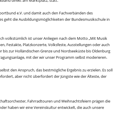
land direkt am Marktplatz, statt.
portbund e.V. und damit auch den Fachverbänden des
es geht die Ausbildungsmöglichkeiten der Bundesmusikschule in
ch volkstümlich ist unser Anliegen nach dem Motto „Mit Musik
pen, Festakte, Platzkonzerte, Volksfeste, Ausstellungen oder auch
r bis zur Holländischen Grenze und Nordseeküste bis Oldenburg
ragungsanlage, mit der wir unser Programm selbst moderieren.
lbst den Anspruch, das bestmögliche Ergebnis zu erzielen. Es soll
ordert, aber nicht überfordert der Jüngste wie der Älteste, der
haftsorchester, Fahrradtouren und Weihnachtsfeiern prägen die
der haben wir eine Vereinskultur entwickelt, die auch unsere