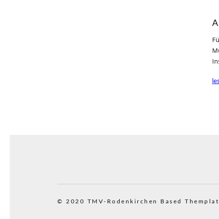
A
Fü
Mu
In
le
© 2020 TMV-Rodenkirchen
Based Themplat