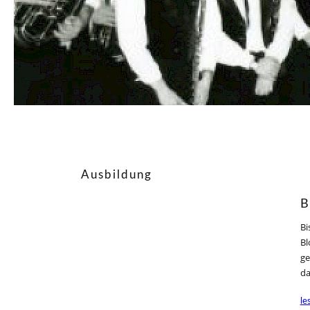
Ausbildung
B
Bi
Bl
ge
da
le